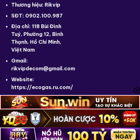
Thương hiệu: Rikvip
SĐT: 0902.100.987
Địa chỉ: 118 Bùi Đình
Tuý, Phường 12, Bình
Thạnh, Hồ Chí Minh,
Việt Nam
Gmail:
rikvipdecom@gmail.com
Website:
https://ecogas.ru.com/
Sitemaps