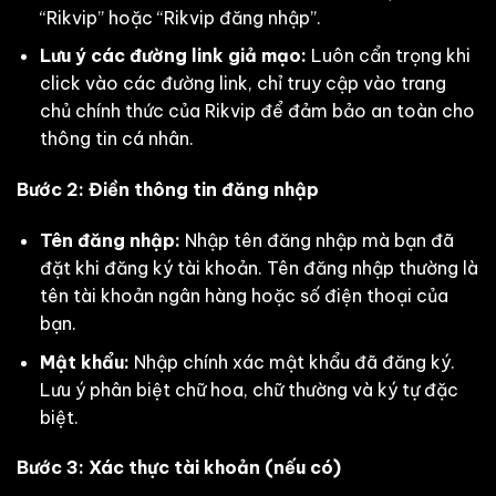
“Rikvip” hoặc “Rikvip đăng nhập”.
Lưu ý các đường link giả mạo:
Luôn cẩn trọng khi
click vào các đường link, chỉ truy cập vào trang
chủ chính thức của Rikvip để đảm bảo an toàn cho
thông tin cá nhân.
Bước 2: Điền thông tin đăng nhập
Tên đăng nhập:
Nhập tên đăng nhập mà bạn đã
đặt khi đăng ký tài khoản. Tên đăng nhập thường là
tên tài khoản ngân hàng hoặc số điện thoại của
bạn.
Mật khẩu:
Nhập chính xác mật khẩu đã đăng ký.
Lưu ý phân biệt chữ hoa, chữ thường và ký tự đặc
biệt.
Bước 3: Xác thực tài khoản (nếu có)