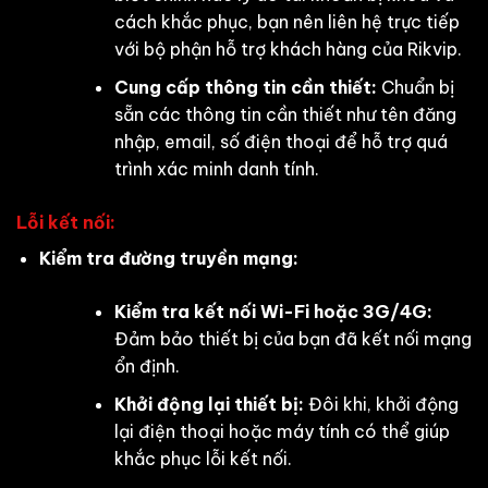
cách khắc phục, bạn nên liên hệ trực tiếp
với bộ phận hỗ trợ khách hàng của Rikvip.
Cung cấp thông tin cần thiết:
Chuẩn bị
sẵn các thông tin cần thiết như tên đăng
nhập, email, số điện thoại để hỗ trợ quá
trình xác minh danh tính.
Lỗi kết nối:
Kiểm tra đường truyền mạng:
Kiểm tra kết nối Wi-Fi hoặc 3G/4G:
Đảm bảo thiết bị của bạn đã kết nối mạng
ổn định.
Khởi động lại thiết bị:
Đôi khi, khởi động
lại điện thoại hoặc máy tính có thể giúp
khắc phục lỗi kết nối.