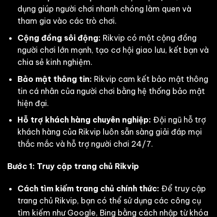
dụng giúp người chơi nhanh chóng làm quen và
tham gia vào các trò chơi.
Cộng đồng sôi động:
Rikvip có một cộng đồng
người chơi lớn mạnh, tạo cơ hội giao lưu, kết bạn và
chia sẻ kinh nghiệm.
Bảo mật thông tin:
Rikvip cam kết bảo mật thông
tin cá nhân của người chơi bằng hệ thống bảo mật
hiện đại.
Hỗ trợ khách hàng chuyên nghiệp:
Đội ngũ hỗ trợ
khách hàng của Rikvip luôn sẵn sàng giải đáp mọi
thắc mắc và hỗ trợ người chơi 24/7.
Bước 1: Truy cập trang chủ Rikvip
Cách tìm kiếm trang chủ chính thức:
Để truy cập
trang chủ Rikvip, bạn có thể sử dụng các công cụ
tìm kiếm như Google, Bing bằng cách nhập từ khóa