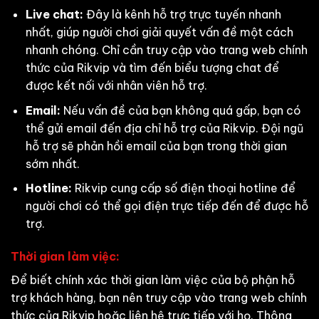
Live chat:
Đây là kênh hỗ trợ trực tuyến nhanh
nhất, giúp người chơi giải quyết vấn đề một cách
nhanh chóng. Chỉ cần truy cập vào trang web chính
thức của Rikvip và tìm đến biểu tượng chat để
được kết nối với nhân viên hỗ trợ.
Email:
Nếu vấn đề của bạn không quá gấp, bạn có
thể gửi email đến địa chỉ hỗ trợ của Rikvip. Đội ngũ
hỗ trợ sẽ phản hồi email của bạn trong thời gian
sớm nhất.
Hotline:
Rikvip cung cấp số điện thoại hotline để
người chơi có thể gọi điện trực tiếp đến để được hỗ
trợ.
Thời gian làm việc:
Để biết chính xác thời gian làm việc của bộ phận hỗ
trợ khách hàng, bạn nên truy cập vào trang web chính
thức của Rikvip hoặc liên hệ trực tiếp với họ. Thông