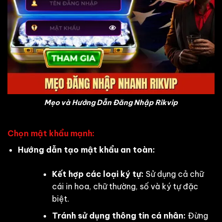
Mẹo và Hướng Dẫn Đăng Nhập Rikvip
Chọn mật khẩu mạnh:
Hướng dẫn tạo mật khẩu an toàn:
Kết hợp các loại ký tự:
Sử dụng cả chữ
cái in hoa, chữ thường, số và ký tự đặc
biệt.
Tránh sử dụng thông tin cá nhân:
Đừng