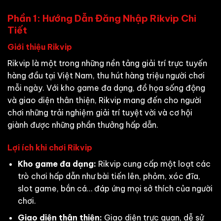
Phần 1: Hướng Dẫn Đăng Nhập Rikvip Chi
Tiết
Giới thiệu Rikvip
Rikvip là một trong những nền tảng giải trí trực tuyến
hàng đầu tại Việt Nam, thu hút hàng triệu người chơi
mỗi ngày. Với kho game đa dạng, đồ họa sống động
và giao diện thân thiện, Rikvip mang đến cho người
chơi những trải nghiệm giải trí tuyệt vời và cơ hội
giành được những phần thưởng hấp dẫn.
Lợi ích khi chơi Rikvip
Kho game đa dạng:
Rikvip cung cấp một loạt các
trò chơi hấp dẫn như bài tiến lên, phỏm, xóc đĩa,
slot game, bắn cá… đáp ứng mọi sở thích của người
chơi.
Giao diện thân thiện:
Giao diện trực quan, dễ sử