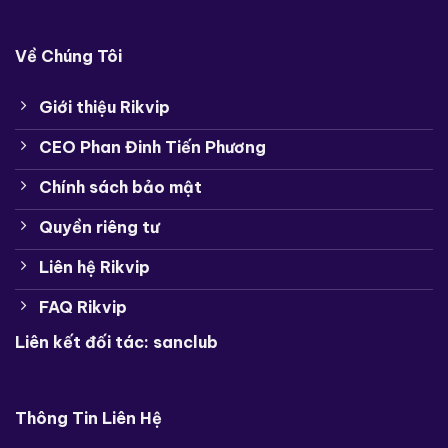
Về Chúng Tôi
Giới thiệu Rikvip
CEO Phan Đinh Tiến Phương
Chính sách bảo mật
Quyền riêng tư
Liên hệ Rikvip
FAQ Rikvip
Liên kết đối tác:
sanclub
Thông Tin Liên Hệ