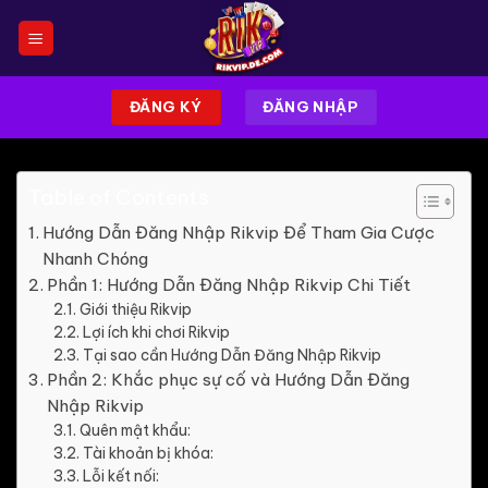
Chuyển
đến
nội
dung
ĐĂNG KÝ
ĐĂNG NHẬP
Table of Contents
Hướng Dẫn Đăng Nhập Rikvip Để Tham Gia Cược
Nhanh Chóng
Phần 1: Hướng Dẫn Đăng Nhập Rikvip Chi Tiết
Giới thiệu Rikvip
Lợi ích khi chơi Rikvip
Tại sao cần Hướng Dẫn Đăng Nhập Rikvip
Phần 2: Khắc phục sự cố và Hướng Dẫn Đăng
Nhập Rikvip
Quên mật khẩu:
Tài khoản bị khóa:
Lỗi kết nối: